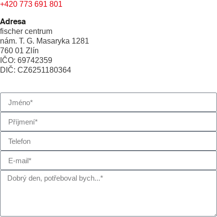
+420 773 691 801
Adresa
fischer centrum
nám. T. G. Masaryka 1281
760 01 Zlín
IČO: 69742359
DIČ: CZ6251180364