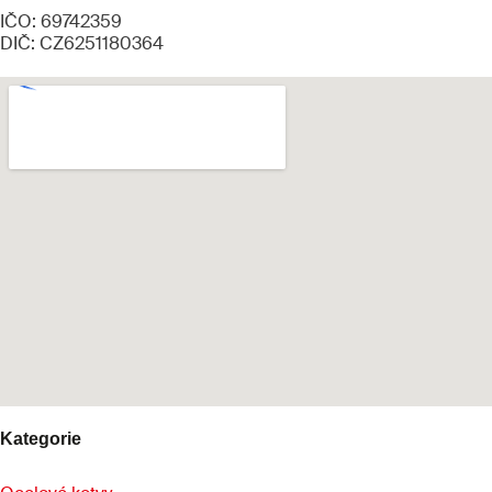
IČO: 69742359
DIČ: CZ6251180364
Kategorie