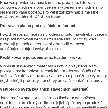
Rádi vás přivítáme v naší kamenné prodejně, kde vám
ochotně poradíme a pomůžeme s výběrem nejvhodnějšího
řešení pro vaše potřeby. Pro větší zakázky nabízíme také
možnost dodání zboží přímo k vám.
Doprava a platba podle vašich preferencí:
Pokud se rozhodnete náš prodejní prostor navštívit, můžete u
nás platit hotovostí nebo na základě faktury. Pro ty, kteří
preferují pohodlí objednávání z pohodlí domova,
umožňujeme objednávky přes e-mail.
Kvalifikované poradenství na každém kroku:
V oblasti stavebních materiálů a kotvících systémů vám
poskytneme komplexní technické poradenství. Stačí nám
sdělit vaše plány a požadavky, a my vám pomůžeme vybrat ty
nejvhodnější produkty a postupy pro vaši konkrétní situaci.
Vstupte do světa kvalitních stavebních materiálů:
Jsme hrdí na spolupráci s firmou fischer a na možnost
nabídnout vám široký sortiment jejich špičkových produktů.
Rádi bychom vás srdečně pozvali, abyste nás navštívili v naší