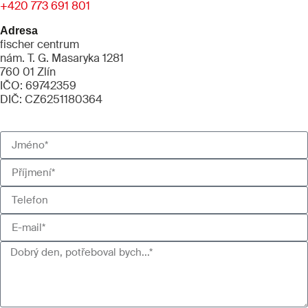
+420 773 691 801
Adresa
fischer centrum
nám. T. G. Masaryka 1281
760 01 Zlín
IČO: 69742359
DIČ: CZ6251180364